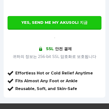
YES, SEND ME MY AKUSOLI 지금
-
SSL
안전 결제
귀하의 정보는 256-bit SSL 암호화로 보호됩니다
Effortless Hot or Cold Relief Anytime
Fits Almost Any Foot or Ankle
Reusable, Soft, and Skin-Safe