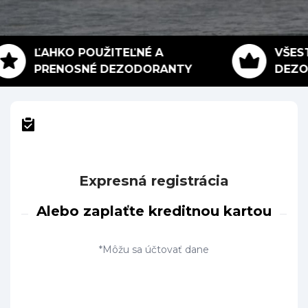
ĽAHKO POUŽITEĽNÉ A
VŠEST
PRENOSNÉ DEZODORANTY
DEZOD
Expresná registrácia
Alebo zaplaťte kreditnou kartou
*Môžu sa účtovať dane