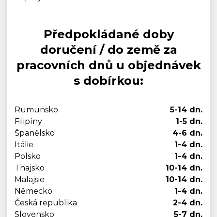
Předpokládané doby
doručení / do země za
pracovních dnů u objednávek
s dobírkou:
Rumunsko
5-14 dn.
Filipíny
1-5 dn.
Španělsko
4-6 dn.
Itálie
1-4 dn.
Polsko
1-4 dn.
Thajsko
10-14 dn.
Malajsie
10-14 dn.
Německo
1-4 dn.
Česká republika
2-4 dn.
Slovensko
5-7 dn.