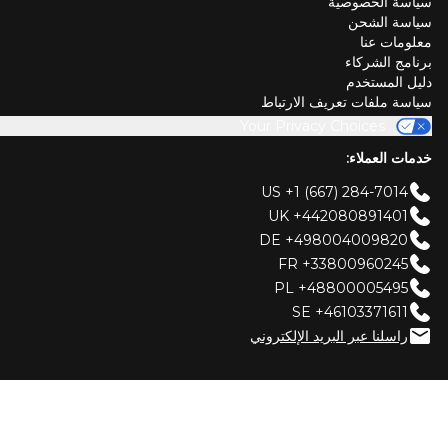
سياسة الخصوصية
سياسة الشحن
معلومات عنا
برنامج الشركاء
دليل المستخدم
سياسة ملفات تعريف الارتباط
Your Privacy Choices
خدمات العملاء:
US +1 (667) 284-7014
UK +442080891401
DE +498004009820
FR +33800960245
PL +48800005495
SE +46103371611
راسلنا عبر البريد الإلكتروني