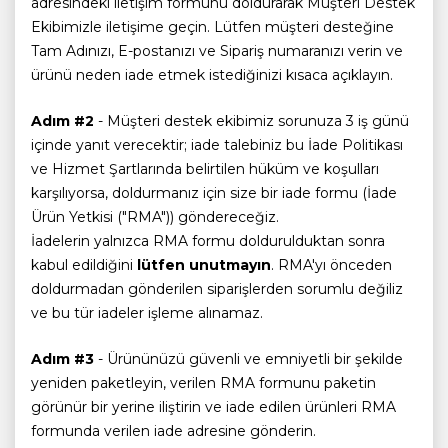
adresindeki iletişim formunu doldurarak Müşteri Destek
Ekibimizle iletişime geçin. Lütfen müşteri desteğine
Tam Adınızı, E-postanızı ve Sipariş numaranızı verin ve
ürünü neden iade etmek istediğinizi kısaca açıklayın.
Adım #2
- Müşteri destek ekibimiz sorunuza 3 iş günü
içinde yanıt verecektir; iade talebiniz bu İade Politikası
ve Hizmet Şartlarında belirtilen hüküm ve koşulları
karşılıyorsa, doldurmanız için size bir iade formu (İade
Ürün Yetkisi ("RMA")) göndereceğiz.
İadelerin yalnızca RMA formu doldurulduktan sonra
kabul edildiğini
lütfen unutmayın
. RMA'yı önceden
doldurmadan gönderilen siparişlerden sorumlu değiliz
ve bu tür iadeler işleme alınamaz.
Adım #3
- Ürününüzü güvenli ve emniyetli bir şekilde
yeniden paketleyin, verilen RMA formunu paketin
görünür bir yerine iliştirin ve iade edilen ürünleri RMA
formunda verilen iade adresine gönderin.