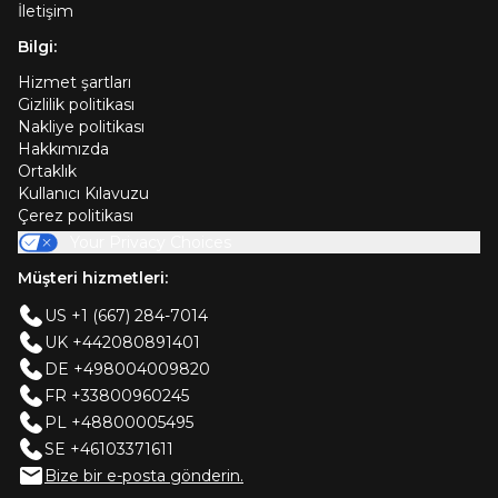
İletişim
Bilgi:
Hizmet şartları
Gizlilik politikası
Nakliye politikası
Hakkımızda
Ortaklık
Kullanıcı Kılavuzu
Çerez politikası
Your Privacy Choices
Müşteri hizmetleri:
US +1 (667) 284-7014
UK +442080891401
DE +498004009820
FR +33800960245
PL +48800005495
SE +46103371611
Bize bir e-posta gönderin.