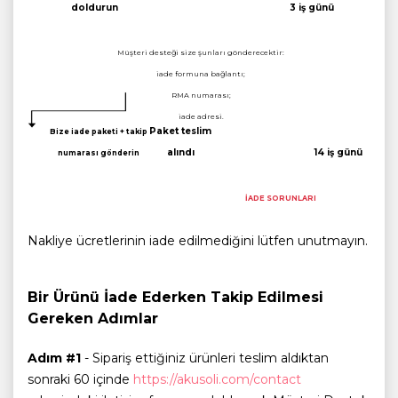
doldurun
3 iş günü
Müşteri desteği size şunları gönderecektir:
iade formuna bağlantı;
RMA numarası;
iade adresi.
Paket teslim
Bize iade paketi + takip
alındı
14 iş günü
numarası gönderin
İADE SORUNLARI
Nakliye ücretlerinin iade edilmediğini lütfen unutmayın.
Bir Ürünü İade Ederken Takip Edilmesi
Gereken Adımlar
Adım #1
- Sipariş ettiğiniz ürünleri teslim aldıktan
sonraki 60 içinde
https://akusoli.com/contact