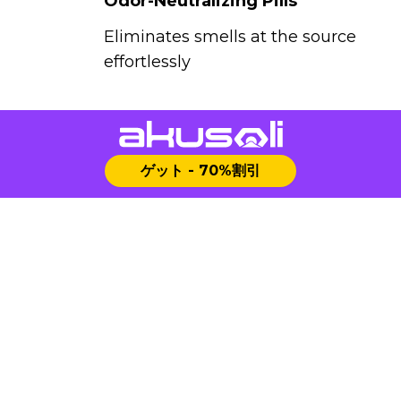
Odor-Neutralizing Pills
Eliminates smells at the source
effortlessly
ゲット - 70%割引