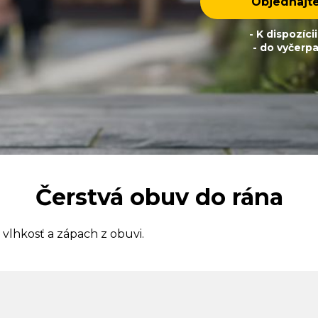
Objednajte 
- K dispozíci
- do vyčerp
Čerstvá obuv do rána
vlhkosť a zápach z obuvi.