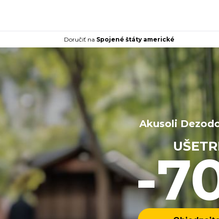
Doručiť na
Spojené štáty americké
Akusoli Dezodo
UŠETRI
-7