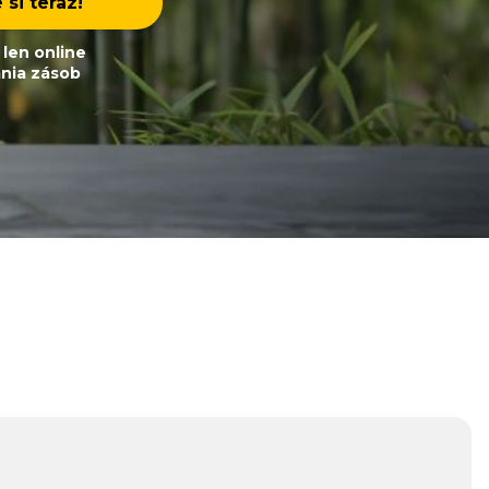
si teraz!
i len online
ania zásob