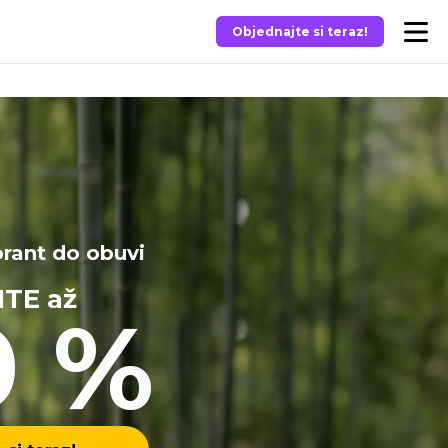
Objednajte si teraz!
rant do obuvi
TE až
0 %