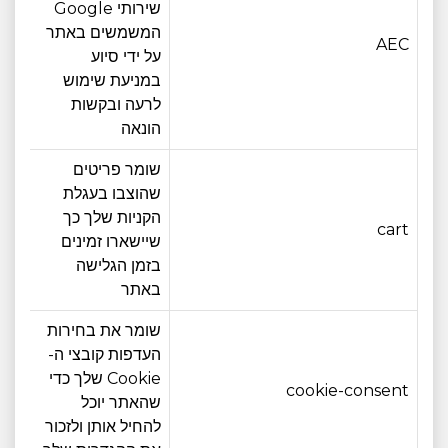
שירותי Google
המשמשים באתר
AEC
6 חודש
על ידי סיוע
במניעת שימוש
לרעה ובקשות
הונאה
שומר פריטים
שהוצבו בעגלת
הקניות שלך כך
חוד
cart
שיישארו זמינים
אחד
בזמן הגלישה
באתר
שומר את בחירות
העדפות קובצי ה-
Cookie שלך כדי
cookie-consent
12 חודש
שהאתר יוכל
להחיל אותן ולזכור