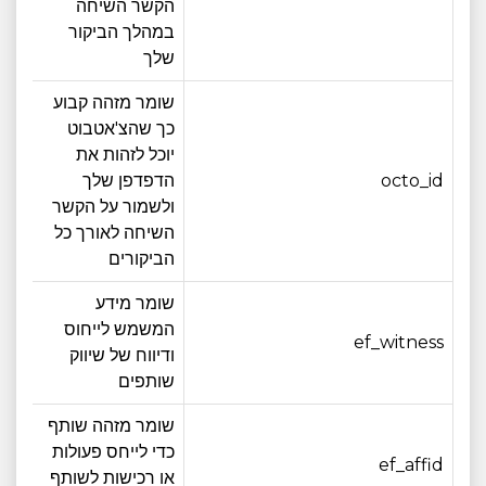
הקשר השיחה
במהלך הביקור
שלך
שומר מזהה קבוע
כך שהצ'אטבוט
יוכל לזהות את
octo_id
הדפדפן שלך
12 חודש
ולשמור על הקשר
השיחה לאורך כל
הביקורים
שומר מידע
המשמש לייחוס
ef_witness
3 חודש
ודיווח של שיווק
שותפים
שומר מזהה שותף
כדי לייחס פעולות
ef_affid
3 חודש
או רכישות לשותף