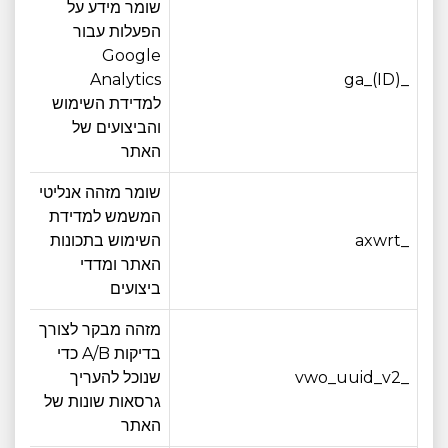
שומר מידע על
הפעלות עבור
Google
_ga_(ID)
Analytics
12 חודש
למדידת השימוש
והביצועים של
האתר
שומר מזהה אנליטי
המשמש למדידת
_axwrt
השימוש בתכונות
12 חודש
האתר ומדדי
ביצועים
מזהה מבקר לצורך
בדיקות A/B כדי
_vwo_uuid_v2
שנוכל להעריך
12 חודש
גרסאות שונות של
האתר