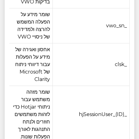
בדיקות VWO
שומר מידע על
הפעלה המשמש
חוד
_vwo_sn
להרצה ולמדידה
אחד
של ניסויי VWO
אחסון ואגירה של
מידע על הפעלות
_clsk
עבור דיווחי ניתוח
יום
של Microsoft
Clarity
שומר מזהה
משתמש עבור
ניתוחי Hotjar כדי
_hjSessionUser_(ID)
לזהות משתמשים
12 חודש
חוזרים ולנתח
התנהגות לאורך
הפעלות שונות.