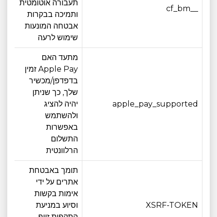
תעבורה אוטומטית
__cf_bm
30 דקות
ותמיכה בבקרות
אבטחה המונעות
שימוש לרעה
מתעד האם
Apple Pay זמין
בדפדפן/מכשיר
שלך, כך שניתן
חוד
apple_pay_supported
יהיה להציג
אחד
ולהשתמש
באפשרות
התשלום
הרלוונטית
תומך באבטחת
אתרים על ידי
אימות בקשות
חוד
XSRF-TOKEN
וסיוע במניעת
אחד
התקפות זיוף