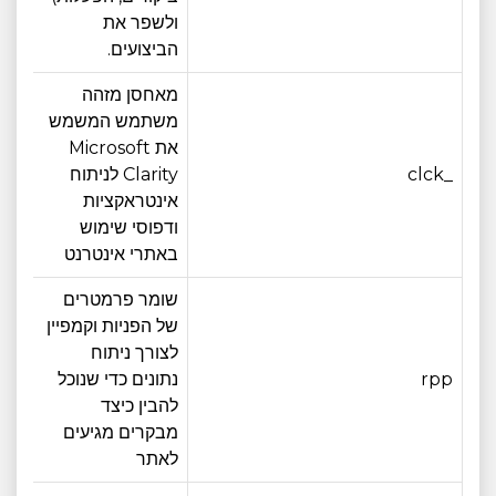
ולשפר את
הביצועים.
מאחסן מזהה
משתמש המשמש
את Microsoft
_clck
Clarity לניתוח
12 חודש
אינטראקציות
ודפוסי שימוש
באתרי אינטרנט
שומר פרמטרים
של הפניות וקמפיין
לצורך ניתוח
חוד
rpp
נתונים כדי שנוכל
אחד
להבין כיצד
מבקרים מגיעים
לאתר