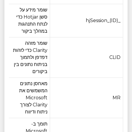
שומר מידע על
סשן Hotjar כדי
_hjSession_(ID)
30 דקות
לנתח התנהגות
במהלך ביקור
שומר מזהה
Clarity כדי לזהות
CLID
דפדפן ולתמוך
12 חודש
בניתוח נתונים בין
ביקורים
מאחסן נתונים
המשמשים את
MR
Microsoft
6 ימים
Clarity לצורך
ניתוח ודיווח
תומך ב-
Microsoft