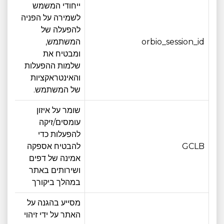
ייחודי המשמש
לשמירה על הפניה
להפעלה של
orbio_session_id
המשתמש,
12 חודש
ומבטיח את
שלמות ההפעלות
והאינטראקציות
של המשתמש.
שומר על איזון
עומסים/זיקה
להפעלות כדי
GCLB
להבטיח אספקה ​​
12 חודש
אמינה של דפים
ושירותים באתר
במהלך ביקורך
מסייע בהגנה על
האתר על ידי זיהוי