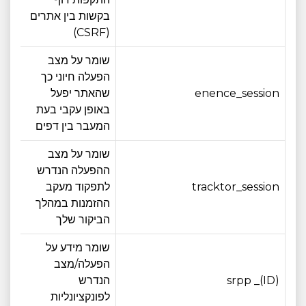
בקשות בין אתרים
(CSRF)
שומר על מצב
הפעלה חיוני כך
חוד
enence_session
שהאתר יפעל
אחד
באופן עקבי בעת
המעבר בין דפים
שומר על מצב
ההפעלה הנדרש
חוד
tracktor_session
לתפקוד מעקב
אחד
ההזמנות במהלך
הביקור שלך
שומר מידע על
הפעלה/מצב
srpp _(ID)
הנדרש
3 חודש
לפונקציונליות