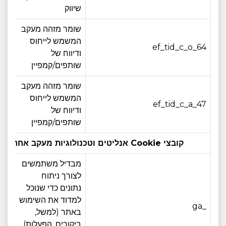
שיווק
שומר מזהה מעקב
המשמש לייחוס
ef_tid_c_o_64
3 חודש
ודיווח של
שותפים/קמפיין
שומר מזהה מעקב
המשמש לייחוס
ef_tid_c_a_47
3 חודש
ודיווח של
שותפים/קמפיין
קובצי Cookie אנליטים וטכנולוגיות מעקב אחרות:
מבדיל משתמשים
לצורך ניתוח
נתונים כדי שנוכל
למדוד את השימוש
_ga
12 חודש
באתר (למשל,
ביקורים, הפעלות)