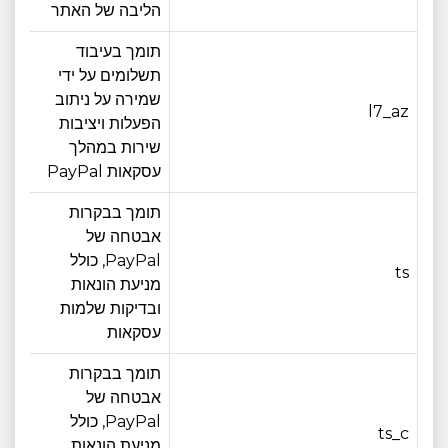
הליבה של האתר
תומך בעיבוד
תשלומים על ידי
שמירה על ניתוב
l7_az
יום
הפעלות ויציבות
שירות במהלך
עסקאות PayPal
תומך בבקרות
אבטחה של
PayPal, כולל
ts
12 חודש
מניעת הונאות
ובדיקות שלמות
עסקאות
תומך בבקרות
אבטחה של
PayPal, כולל
ts_c
12 חודש
מניעת הונאות