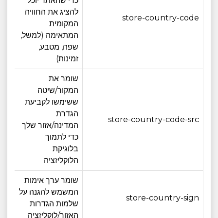
כדי שהאתר יוכל
להציג את החוויה
store-country-code
4 חודש
המקומית
המתאימה (למשל,
שפה, מטבע,
זמינות)
שומר את
המקור/שיטה
ששימשו לקביעת
הגדרת
store-country-code-src
4 חודש
המדינה/אזור שלך
כדי לתמוך
בלוגיקת
הלוקליזציה
שומר ערך אימות
המשמש להגנה על
store-country-sign
4 חודש
שלמות הגדרות
האזור/לוקליזציה