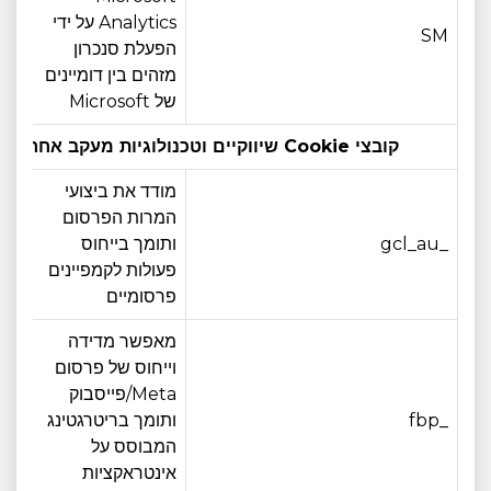
Analytics על ידי
SM
פגי
הפעלת סנכרון
מזהים בין דומיינים
של Microsoft
קובצי Cookie שיווקיים וטכנולוגיות מעקב אחרות:
מודד את ביצועי
המרות הפרסום
_gcl_au
ותומך בייחוס
3 חודש
פעולות לקמפיינים
פרסומיים
מאפשר מדידה
וייחוס של פרסום
Meta/פייסבוק
_fbp
ותומך בריטרגטינג
3 חודש
המבוסס על
אינטראקציות