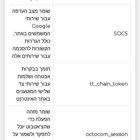
שומר מצב העדפה
עבור שירותי
Google
SOCS
המשמשים באתר,
4 חודש
כולל הגדרות
הקשורות להסכמה
עבור שירותים אלה
תומך בבקרות
אבטחה ושלמות
tt_chain_token
עבור שירותי צד
6 חודש
שלישי המוטענים
באתר האינטרנט
שומר מזהה
הפעלה כדי
שהצ'אטבוט יוכל
octocom_session
לתפקד ולשמור על
פגי