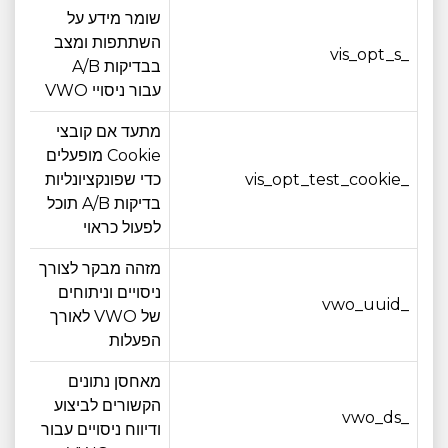
שומר מידע על
השתתפות ומצב
_vis_opt_s
3 חודש
בבדיקות A/B
עבור ניסויי VWO
מתעד אם קובצי
Cookie מופעלים
_vis_opt_test_cookie
כדי שפונקציונליות
פגי
בדיקות A/B תוכל
לפעול כראוי
מזהה מבקר לצורך
ניסויים וניתוחים
_vwo_uuid
12 חודש
של VWO לאורך
הפעלות
מאחסן נתונים
הקשורים לביצוע
_vwo_ds
3 חודש
ודיווח ניסויים עבור