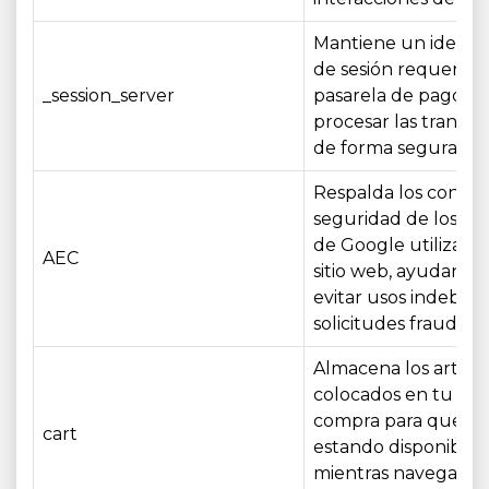
Mantiene un identif
de sesión requerido 
_session_server
pasarela de pago pa
procesar las transac
de forma segura.
Respalda los contro
seguridad de los ser
de Google utilizados
AEC
sitio web, ayudando
evitar usos indebido
solicitudes fraudule
Almacena los artícu
colocados en tu carr
compra para que si
cart
estando disponibles
mientras navegas po