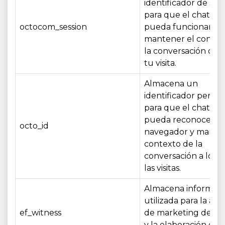
identificador de ses
para que el chatbot
octocom_session
pueda funcionar y
mantener el contex
la conversación dur
tu visita.
Almacena un
identificador persis
para que el chatbot
pueda reconocer t
octo_id
navegador y manten
contexto de la
conversación a lo la
las visitas.
Almacena informac
utilizada para la atr
ef_witness
de marketing de afil
y la elaboración de