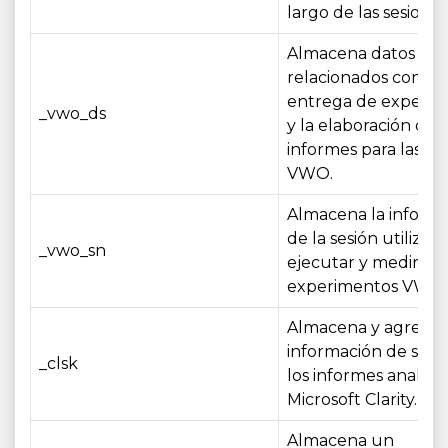
largo de las sesiones
Almacena datos
relacionados con la
entrega de experim
_vwo_ds
y la elaboración de
informes para las p
VWO.
Almacena la inform
de la sesión utilizad
_vwo_sn
ejecutar y medir los
experimentos VWO.
Almacena y agrega
información de sesi
_clsk
los informes analíti
Microsoft Clarity.
Almacena un