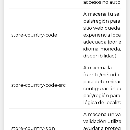
accesos no autoriza
Almacena tu selecc
país/región para que
sitio web pueda mos
store-country-code
experiencia localiza
adecuada (por ejem
idioma, moneda,
disponibilidad).
Almacena la
fuente/método util
para determinar tu
store-country-code-src
configuración de
país/región para apo
lógica de localizació
Almacena un valor 
validación utilizado 
store-country-sign
ayudar a proteger l