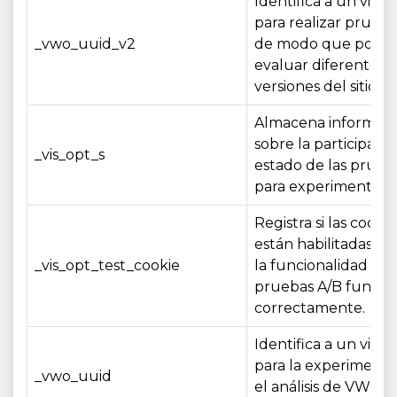
Identifica a un visit
para realizar prueba
_vwo_uuid_v2
de modo que poda
evaluar diferentes
versiones del sitio w
Almacena informac
sobre la participació
_vis_opt_s
estado de las prueb
para experimentos
Registra si las cookie
están habilitadas pa
_vis_opt_test_cookie
la funcionalidad de 
pruebas A/B funcio
correctamente.
Identifica a un visit
para la experimenta
_vwo_uuid
el análisis de VWO a