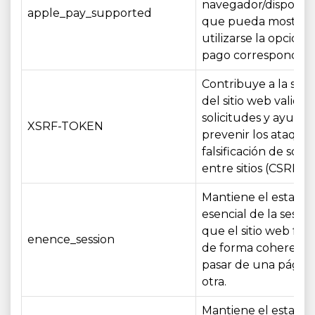
navegador/dispositi
apple_pay_supported
que pueda mostrars
utilizarse la opción 
pago correspondien
Contribuye a la seg
del sitio web validan
solicitudes y ayuda
XSRF-TOKEN
prevenir los ataque
falsificación de solic
entre sitios (CSRF).
Mantiene el estado
esencial de la sesión
que el sitio web fun
enence_session
de forma coherente
pasar de una página
otra.
Mantiene el estado 