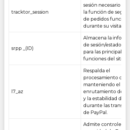
sesión necesario pa
tracktor_session
la función de segui
de pedidos funcion
durante su visita.
Almacena la inform
de sesión/estado ne
srpp _(ID)
para las principales
funciones del sitio 
Respalda el
procesamiento de 
manteniendo el
l7_az
enrutamiento de la 
y la estabilidad del s
durante las transac
de PayPal.
Admite controles d