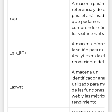
Almacena parámetr
referencia y de ca
para el análisis, de 
rpp
que podamos
comprender cómo l
los visitantes al sitio
Almacena informaci
la sesión para que 
_ga_(ID)
Analytics mida el uso
rendimiento del siti
Almacena un
identificador analíti
utilizado para medir
_axwrt
de las funciones del 
web y las métricas 
rendimiento.