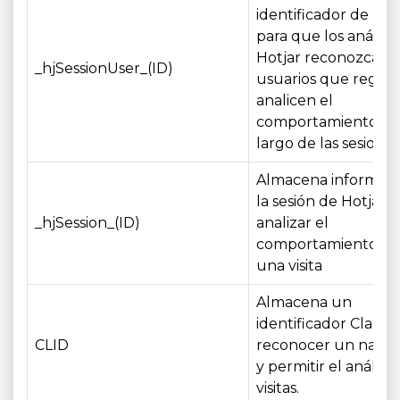
identificador de usu
para que los análisis
Hotjar reconozcan a
_hjSessionUser_(ID)
usuarios que regres
analicen el
comportamiento a l
largo de las sesiones
Almacena informaci
la sesión de Hotjar p
_hjSession_(ID)
analizar el
comportamiento du
una visita
Almacena un
identificador Clarity
CLID
reconocer un nave
y permitir el análisis
visitas.