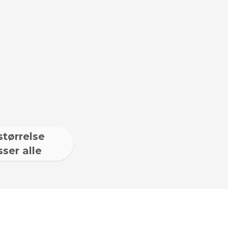
størrelse
ser alle