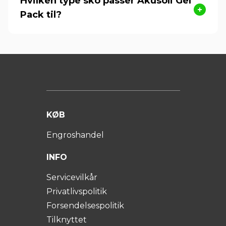
Hvilken type sko passer Akusoli Gel
Pack til?
KØB
Engroshandel
INFO
Servicevilkår
Privatlivspolitik
Forsendelsespolitik
Tilknyttet