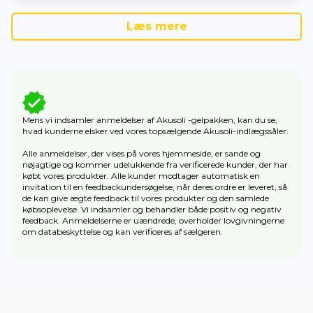
Læs mere
Mens vi indsamler anmeldelser af Akusoli -gelpakken, kan du se,
hvad kunderne elsker ved vores topsælgende Akusoli-indlægssåler.
Alle anmeldelser, der vises på vores hjemmeside, er sande og
nøjagtige og kommer udelukkende fra verificerede kunder, der har
købt vores produkter. Alle kunder modtager automatisk en
invitation til en feedbackundersøgelse, når deres ordre er leveret, så
de kan give ægte feedback til vores produkter og den samlede
købsoplevelse. Vi indsamler og behandler både positiv og negativ
feedback. Anmeldelserne er uændrede, overholder lovgivningerne
om databeskyttelse og kan verificeres af sælgeren.