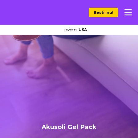
Bestil nu!
Levér til
USA
Akusoli Gel Pack