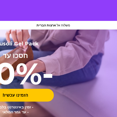
משלוח אל
ארצות הברית
usoli Gel Pack
חסכו עד
-70%
הזמינו עכשיו!
- זמין באינטרנט בלב
- עד גמר המלאי